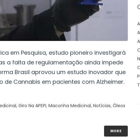
A
A
A
C
ca em Pesquisa, estudo pioneiro investigará
N
mas a falta de regulamentação ainda impede
O
orma Brasil aprovou um estudo inovador que
P
leo de Cannabis em pacientes com Alzheimer.
T
dicinal
,
Giro Na APEPI
,
Maconha Medicinal
,
Notícias
,
Óleos
MORE