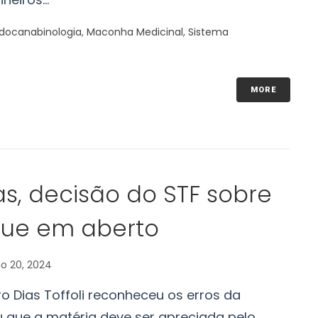
docanabinologia
,
Maconha Medicinal
,
Sistema
MORE
as, decisão do STF sobre
gue em aberto
ho 20, 2024
o Dias Toffoli reconheceu os erros da
u que a matéria deve ser apreciada pelo