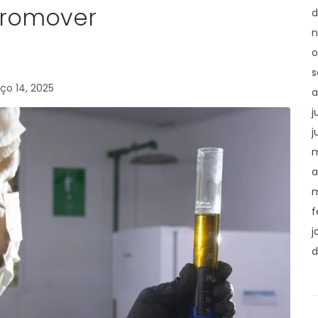
promover
d
n
o
s
ço 14, 2025
a
j
j
m
a
m
f
j
d