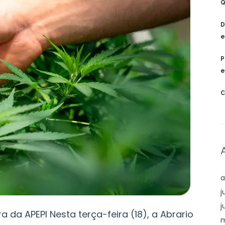
Q
D
e
P
e
C
a
j
j
a da APEPI Nesta terça-feira (18), a Abrario
m