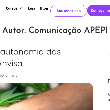
Cursos
Loja
Blog
Começar m
Sou associado
Autor:
Comunicação APEPI
ça autonomia das
Anvisa
ço 20, 2025
A
d