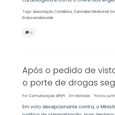
Tags:
Associação Canábica
,
Cannabis Medicinal
,
En
Endocanabinoide
0
Após o pedido de vist
o porte de drogas se
Por
Comunicação APEPI
Em
Notícias
Postou
jun
Em voto decepcionante contra, o Ministr
política de criminalização, mas declaro