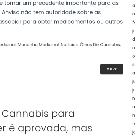
se tornar um precedente importante para as
a
 Anvisa não tem autoridade sobre as
m
associar para obter medicamentos ou outros
f
j
d
dicinal
,
Maconha Medicinal
,
Notícias
,
Óleos De Cannabis
,
n
o
s
MORE
a
j
j
m
a
 Cannabis para
m
f
er é aprovada, mas
j