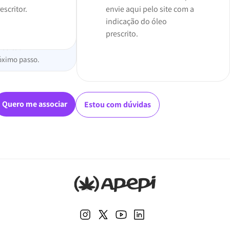
scritor.
envie aqui pelo site com a
indicação do óleo
prescrito.
ceita?
óximo passo.
Quero me associar
Estou com dúvidas