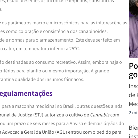
les, estão presentes os tricomas e terpenos, substâncias
ta.
ne os parâmetros macro e microscópicos para as inflorescências
ões como coloração e consistência dos canabinoides.
ade e normas para o armazenamento. Este deve ser feito em
o calor, em temperatura inferior a 25ºC.
são destinadas ao consumo recreativo. Assim, embora haja o
Po
critérios para plantio ou mesmo importação. A grande
go
arantir a qualidade dos insumos fármacos.
Ins
 regulamentações
de 
Med
para a maconha medicinal no Brasil, outras questões ainda
2 mi
bunal de Justiça (STJ) autorizou o cultivo de
Cannabis
com
nou um prazo de seis meses para a Anvisa e demais órgãos do
Bie
a Advocacia Geral da União (AGU) entrou com o pedido para
ins