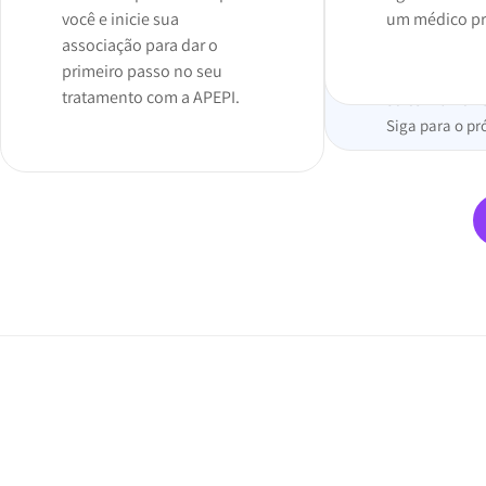
você e inicie sua
um médico pre
associação para dar o
primeiro passo no seu
tratamento com a APEPI.
Já tem uma re
Siga para o pr