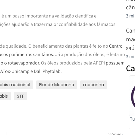
cân
 é um passo importante na validação científica e
3 mi
ções ajudarão a trazer maior confiabilidade aos fármacos
Can
mac
de qualidade. O beneficiamento das plantas é feito no
Centro
saú
osos parâmetros sanitários
. Já a produção dos óleos, é feita no
3 mi
o o rotaevaporador
. Os óleos produzidos pela APEPI
possuem
Ca
CIATox-Unicamp e Dall Phytolab
.
abis medicinal
Flor de Maconha
maconha
abis
STF
Tu
PRÓXIMO