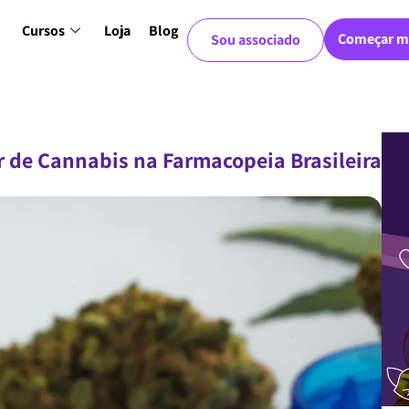
Cursos
Loja
Blog
Começar m
Sou associado
r de Cannabis na Farmacopeia Brasileira