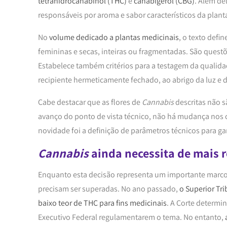
tetrahidrocanabinol (THC)
e
canabigerol (CBG)
. Além de
responsáveis por aroma e sabor característicos da plan
No
volume dedicado a plantas medicinais
, o texto defi
femininas e secas, inteiras ou fragmentadas. São quest
Estabelece também critérios para a testagem da qualid
recipiente hermeticamente fechado, ao abrigo da luz e d
Cabe destacar que as flores de
Cannabis
descritas não 
avanço do ponto de vista técnico, não há mudança nos 
novidade foi a definição de parâmetros técnicos para g
Cannabis
ainda necessita de mais
Enquanto esta decisão representa um importante marco 
precisam ser superadas. No ano passado,
o Superior Tri
baixo teor de THC para fins medicinais
. A Corte determi
Executivo Federal regulamentarem o tema. No entanto,