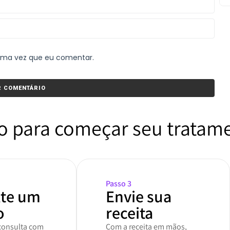
xima vez que eu comentar.
o para começar seu tratam
Passo 3
lte um
Envie sua
o
receita
onsulta com
Com a receita em mãos,