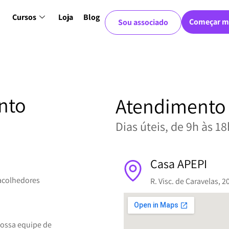
Cursos
Loja
Blog
Começar m
Sou associado
to​
Atendimento 
Dias úteis, de 9h às 18
Casa APEPI
 acolhedores
R. Visc. de Caravelas, 
nossa equipe de