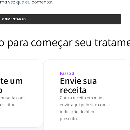
xima vez que eu comentar.
o para começar seu tratam
Passo 3
lte um
Envie sua
o
receita
onsulta com
Com a receita em mãos,
scritor.
envie aqui pelo site com a
indicação do óleo
prescrito.
ceita?