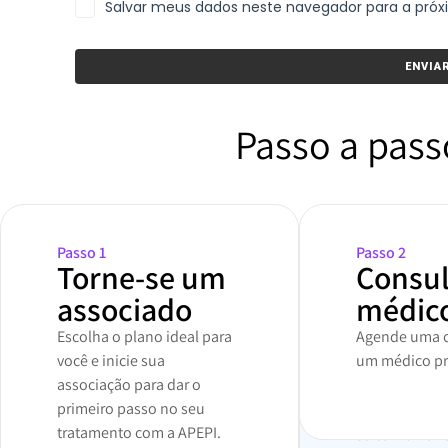
Salvar meus dados neste navegador para a pró
Passo a pass
Passo 1
Passo 2
Torne-se um
Consu
associado
médic
Escolha o plano ideal para
Agende uma c
você e inicie sua
um médico pre
associação para dar o
primeiro passo no seu
tratamento com a APEPI.
Já tem uma re