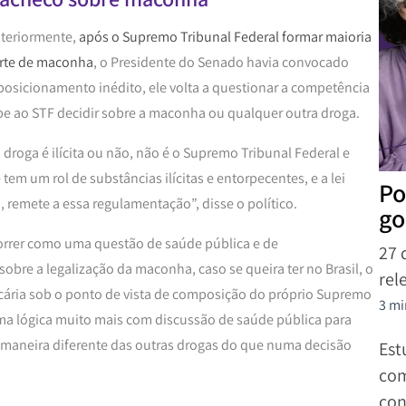
nteriormente,
após o Supremo Tribunal Federal formar maioria
orte de maconha
, o Presidente do Senado havia convocado
o posicionamento inédito, ele volta a questionar a competência
be ao STF decidir sobre a maconha ou qualquer outra droga.
droga é ilícita ou não, não é o Supremo Tribunal Federal e
tem um rol de substâncias ilícitas e entorpecentes, e a lei
Po
o, remete a essa regulamentação”, disse o político.
go
rrer como uma questão de saúde pública e de
27 
bre a legalização da maconha, caso se queira ter no Brasil, o
rel
ecária sob o ponto de vista de composição do próprio Supremo
3 mi
uma lógica muito mais com discussão de saúde pública para
 maneira diferente das outras drogas do que numa decisão
Est
com
con