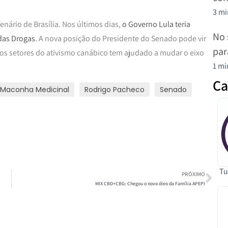
3 mi
enário de Brasília. Nos últimos dias,
o Governo Lula teria
No 
das Drogas
. A nova posição do Presidente do Senado pode vir
par
sos setores do ativismo canábico tem ajudado a mudar o eixo
1 mi
Ca
Maconha Medicinal
Rodrigo Pacheco
Senado
Tu
PRÓXIMO
MIX CBD+CBG: Chegou o novo óleo da Família APEPI