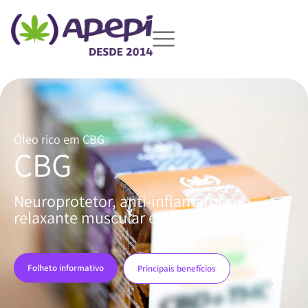
Óleo rico em CBG
CBG
Neuroprotetor, anti-inflamatório,
relaxante muscular e antibacteriano
Folheto informativo
Principais benefícios