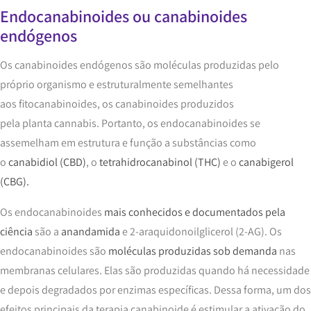
Endocanabinoides ou canabinoides
endógenos
Os canabinoides endógenos são moléculas produzidas pelo
próprio organismo e estruturalmente semelhantes
aos fitocanabinoides, os canabinoides produzidos
pela planta cannabis. Portanto, os endocanabinoides se
assemelham em estrutura e função a substâncias como
o
canabidiol (CBD)
, o
tetrahidrocanabinol (THC)
e o
canabigerol
(CBG).
Os endocanabinoides
mais conhecidos e documentados pela
ciência
são a
anandamida
e 2-araquidonoilglicerol (2-AG). Os
endocanabinoides são
moléculas produzidas sob demanda
nas
membranas celulares. Elas são produzidas quando há necessidade
e depois degradados por enzimas específicas. Dessa forma, um dos
efeitos principais da terapia canabinoide é estimular a ativação do