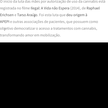
O início da luta das mães por autorização de uso da cannabis está
registrada no filme
Ilegal: A Vida não Espera
(2014), de
Raphael
Erichsen
e
Tarso Araújo
. Foi esta luta que
deu origem à
APEPI
e outras associações de pacientes, que possuem como
objetivo democratizar o acesso a tratamentos com cannabis,
transformando amor em mobilização.