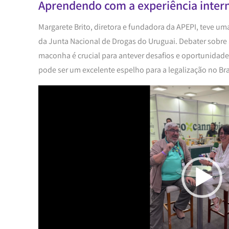
Aprendendo com a experiência inter
Margarete Brito, diretora e fundadora da APEPI, teve u
da Junta Nacional de Drogas do Uruguai. Debater sobre a
maconha é crucial para antever desafios e oportunidades
pode ser um excelente espelho para a legalização no Bra
Tocador
de
vídeo