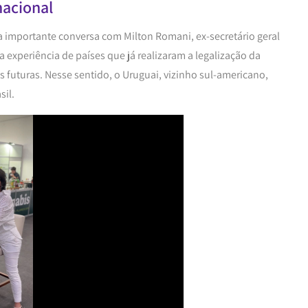
nacional
ma importante conversa com Milton Romani, ex-secretário geral
 experiência de países que já realizaram a legalização da
 futuras. Nesse sentido, o Uruguai, vizinho sul-americano,
sil.