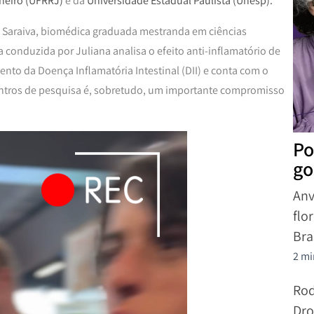
aneiro (UFRRJ)
e da
Universidade Estadual Paulista (Unesp).
a Saraiva, biomédica graduada mestranda em ciências
conduzida por Juliana analisa o efeito anti-inflamatório de
ento da Doença Inflamatória Intestinal (DII) e conta com o
entros de pesquisa é, sobretudo, um importante compromisso
Po
go
Anv
flo
Bra
2 mi
Rod
Dro