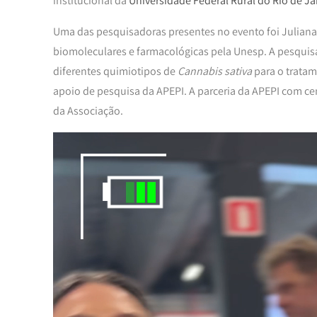
institucional da
Universidade Federal Rural do Rio de J
Uma das pesquisadoras presentes no evento foi Julian
biomoleculares e farmacológicas pela Unesp. A pesquisa 
diferentes quimiotipos de
Cannabis sativa
para o tratam
apoio de pesquisa da APEPI. A parceria da APEPI com c
da Associação.
Tocador
de
vídeo