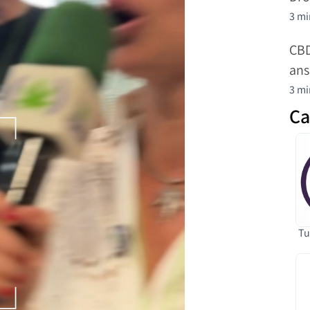
3 mi
CBD
ans
3 mi
Ca
Tu