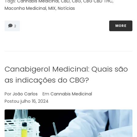
Tags:
Cannabis Medicinal
,
CBD
,
CBG
,
CBG CBD THC
,
Maconha Medicinal
,
MIX
,
Notícias
2
MORE
Canabigerol Medicinal: Quais são
as indicações do CBG?
Por
João Carlos
Em
Cannabis Medicinal
Postou
julho 16, 2024