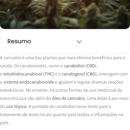
Resumo
A cannabis é uma das plantas que mais oferece benefícios para a
saúde. Os canabinoides, como o
canabidiol (CBD)
,
o
tetrahidrocanabinol (THC)
e o
canabigerol (CBG),
interagem com
o
sistema endocanabinoide
e ajudam a regular diversas reações
metabólicas. No entanto, há outras formas de uso medicinal da
maconha que vão além do
óleo de cannabis.
Uma delas é por meio
do
uso tópico
. A pomada de canabidiol serve tanto para o
tratamento de dores locais quanto para lesões e inflamações na
pele.