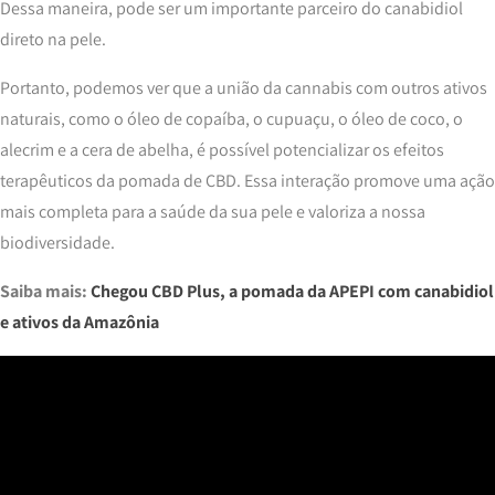
Dessa maneira, pode ser um importante parceiro do canabidiol
direto na pele.
Portanto, podemos ver que a união da cannabis com outros ativos
naturais, como o óleo de copaíba, o cupuaçu, o óleo de coco, o
alecrim e a cera de abelha, é possível potencializar os efeitos
terapêuticos da pomada de CBD. Essa interação promove uma ação
mais completa para a saúde da sua pele e valoriza a nossa
biodiversidade.
Saiba mais:
Chegou CBD Plus, a pomada da APEPI com canabidiol
e ativos da Amazônia