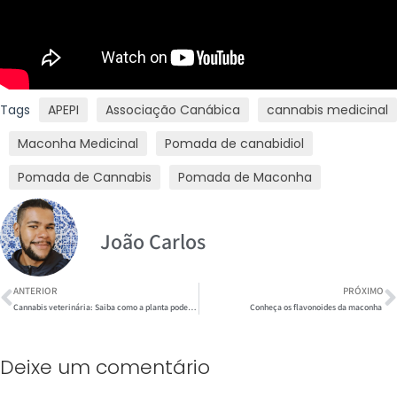
Tags
APEPI
Associação Canábica
cannabis medicinal
Maconha Medicinal
Pomada de canabidiol
Pomada de Cannabis
Pomada de Maconha
João Carlos
ANTERIOR
PRÓXIMO
Cannabis veterinária: Saiba como a planta pode ajudar o seu pet
Conheça os flavonoides da maconha
Deixe um comentário