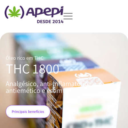
Óleo rico em THC
THC 1800
Analgésico, anti-inflamatório,
antiemético e estimulador de apetite
Principais benefícios