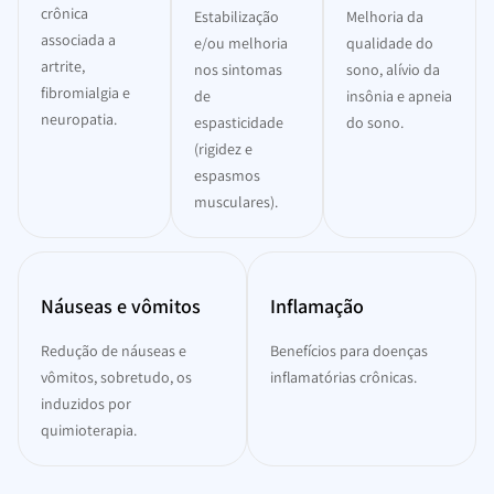
crônica
Estabilização
Melhoria da
associada a
e/ou melhoria
qualidade do
artrite,
nos sintomas
sono, alívio da
fibromialgia e
de
insônia e apneia
neuropatia.
espasticidade
do sono.
(rigidez e
espasmos
musculares).
Náuseas e vômitos
Inflamação
Redução de náuseas e
Benefícios para doenças
vômitos, sobretudo, os
inflamatórias crônicas.
induzidos por
quimioterapia.