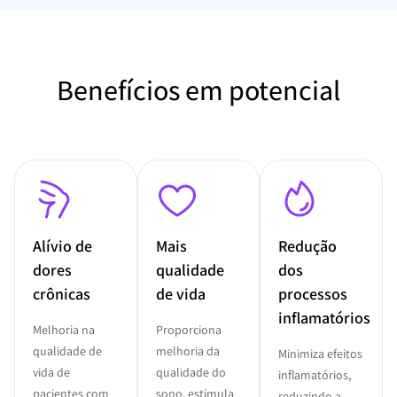
Benefícios em potencial
Alívio de
Mais
Redução
dores
qualidade
dos
crônicas
de vida
processos
inflamatórios
Melhoria na
Proporciona
qualidade de
melhoria da
Minimiza efeitos
vida de
qualidade do
inflamatórios,
pacientes com
sono, estimula
reduzindo a