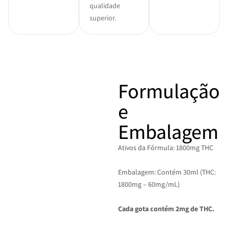
qualidade
superior.
Formulação
e
Embalagem
Ativos da Fórmula:
1800
mg
THC
Embalagem: Contém 30ml (THC:
180
0
mg – 60
mg/
mL
)
Cada gota contém 2
mg de
THC
.