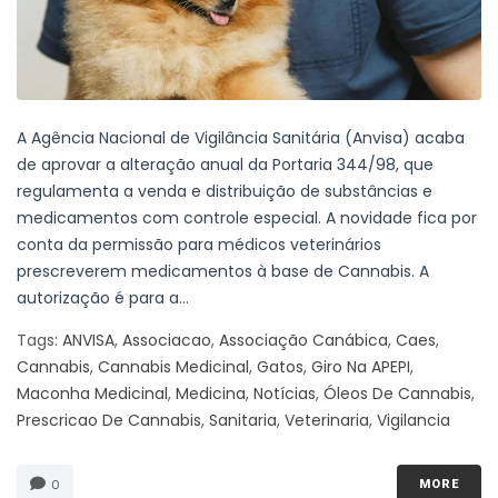
A Agência Nacional de Vigilância Sanitária (Anvisa) acaba
de aprovar a alteração anual da Portaria 344/98, que
regulamenta a venda e distribuição de substâncias e
medicamentos com controle especial. A novidade fica por
conta da permissão para médicos veterinários
prescreverem medicamentos à base de Cannabis. A
autorização é para a...
Tags:
ANVISA
,
Associacao
,
Associação Canábica
,
Caes
,
Cannabis
,
Cannabis Medicinal
,
Gatos
,
Giro Na APEPI
,
Maconha Medicinal
,
Medicina
,
Notícias
,
Óleos De Cannabis
,
Prescricao De Cannabis
,
Sanitaria
,
Veterinaria
,
Vigilancia
0
MORE